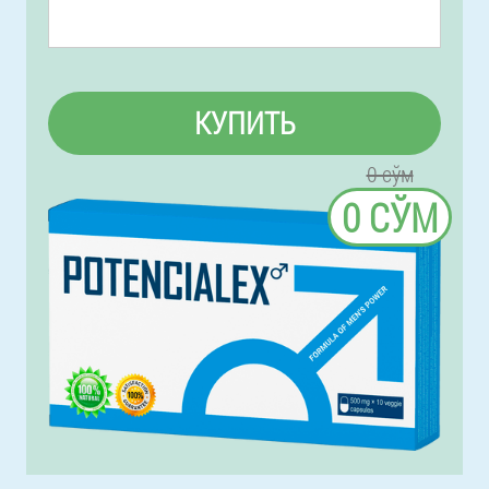
КУПИТЬ
0 сўм
0 СЎМ